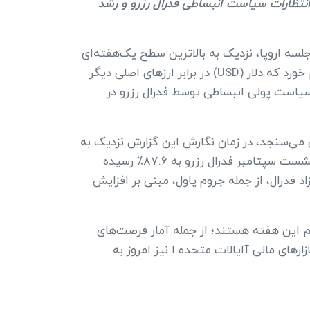
 انتظارات سیاست انبساطی فدرال رزرو و رشد
زمان با جلسه اروپا، نزدیک به بالاترین سطح یک‌هفته‌ای
خود در محدوده ۱.۱۷۳۰ معامله شد. این رشد در حالی رقم خورد که دلار (USD) در برابر ارزهای اصلی دیگر
یاست پولی انبساطی توسط فدرال رزرو در
ش ارز اصلی می‌سنجد، در زمان نگارش این گزارش نزدیک به
کف ماه اوت و حوالی ۹۷.۶۰ قرار داشت. بر اساس ابزار CME FedWatch، احتمال کاهش ۰.۲۵ درصدی نرخ بهره در نشست سپتامبر فدرال رزرو به ۸۷.۶٪ رسیده
زاد فدرال، از جمله جروم پاول، مبنی بر افزایش
 مهم این هفته هستند؛ از جمله آمار فرصت‌های
ر اشتغال بخش خصوصی ADP و گزارش اشتغال غیرکشاورزی (NFP) ماه اوت. بازارهای مالی آایالات متحده ا نیز امروز به