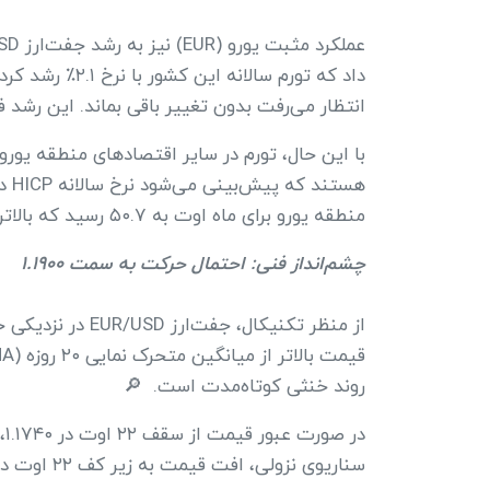
انتظار می‌رفت بدون تغییر باقی بماند. این رشد فراتر از انتظار، 
با این حال، تورم در سایر اقتصادهای منطقه یورو 
منطقه یورو برای ماه اوت به ۵۰.۷ رسید که بالاتر از رقم اولیه ۵۰.۵ است. 🔔
چشم‌انداز فنی: احتمال حرکت به سمت ۱.۱۹۰۰
روند خنثی کوتاه‌مدت است. 🔎
سناریوی نزولی، افت قیمت به زیر کف ۲۲ اوت در ۱.۱۵۸۳ می‌تواند راه را برای کاهش بیشتر تا کف ۵ اوت در ۱.۱۵۲۸ و سپس کف ۱ اوت در ۱.۱۳۹۲ هموار کند. 📢