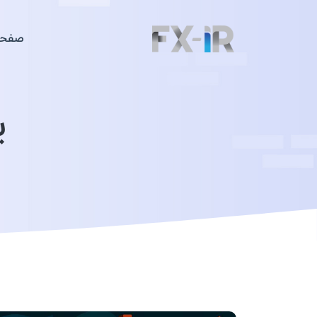
صفحه
ی