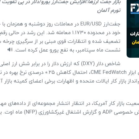
بازار جفت ارزها:افزایش جفت‌ارز یورو/دلار در پی تقویت
تورم آلمان
جفت‌ارز EUR/USD در معاملات روز دوشنبه و هم
تضعیف شده و انتظارات قوی مبنی بر از سرگیری چرخه س
نشست ماه سپتامبر، به نفع یورو عمل کرده است. 🔊
شاخص دلار (DXY) که ارزش دلار را در برابر ش
انداز بازار کار ایالات متحده و اظهارات برخی اعضای کمیته بازار آ
ضعیت بازار کار آمریکا، در انتظار انتشار مجموعه‌ای از داده‌های
شغلی JOLTS برای ماه ژوئیه، تغیی