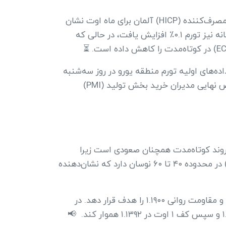
عملکرد مثبت یورو (EUR) نیز به رشد جفت‌ارز EUR/USD کمک کرده است. داده‌های اولیه شاخص هماهنگ قیمت مصرف‌کننده (HICP) آلمان برای ماه اوت نشان
داد که تورم سالانه این کشور با نرخ ۲.۱٪ رشد کرده که بالاتر از پیش‌بینی ۲٪ و رقم قبلی ۱.۸٪ است. در مقیاس ماهانه نیز تورم ۰.۱٪ افزایش یافت، در حالی که
ده‌های اولیه تورم منطقه یورو در روز سه‌شنبه
هستند که پیش‌بینی می‌شود نرخ سالانه HICP در سطح ۲٪ و نرخ هسته در سطح ۲.۲٪ باقی بماند. همچنین، شاخص نهایی مدیران خرید بخش تولید (PMI)
EUR/ در نزدیکی خط روند نزولی ترسیم‌شده از سقف ماه ژوئیه در ۱.۱۸۳۰ قرار دارد. روند کوتاه‌مدت همچنان صعودی است زیرا
قیمت بالاتر از میانگین متحرک نمایی ۲۰ روزه (EMA) در محدوده ۱.۱۶۶۲ معامله می‌شود. شاخص قدرت نسبی (RSI) در محدوده ۴۰ تا ۶۰ نوسان دارد که نشان‌دهنده
در صورت عبور قیمت از سقف ۲۲ اوت در ۱.۱۷۴۰، حرکت صعودی تازه‌ای آغاز خواهد شد که می‌تواند اهداف ۱.۱۸۳۰ و مقاومت روانی ۱.۱۹۰۰ را هدف قرار دهد. در